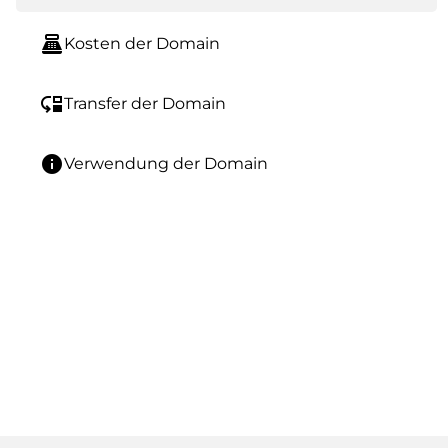
point_of_sale
Kosten der Domain
move_down
Transfer der Domain
info
Verwendung der Domain