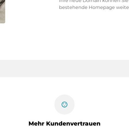
Ihre neue Domain können Sie f
bestehende Homepage weiter
sentiment_satisfied
Mehr Kundenvertrauen