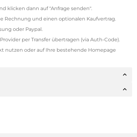
nd klicken dann auf "Anfrage senden".
e Rechnung und einen optionalen Kaufvertrag.
ung oder Paypal.
rovider per Transfer übertragen (via Auth-Code).
ekt nutzen oder auf Ihre bestehende Homepage
expand_less
expand_less
ils der Zahlung mitteilen. Der Inhaber wird Ihnen
sch auch Paypal oder weitere Zahlungsmethoden
 Rechnung senden. Bei größeren Kaufpreisen
Kaufvertrag.
 Domainnamen und die Rechnungsnummer an.