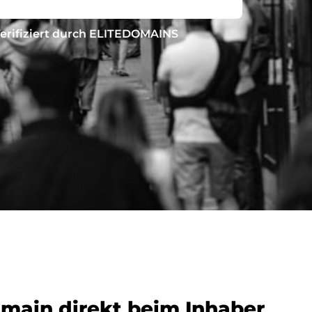
erifiziert durch ELITEDOMAINS
omain direkt beim Inhaber