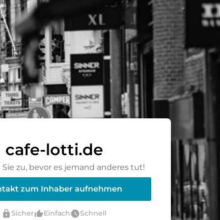
cafe-lotti.de
Sie zu, bevor es jemand anderes tut!
takt zum Inhaber aufnehmen
lock
thumb_up_alt
watch_later
Sicher
Einfach
Schnell