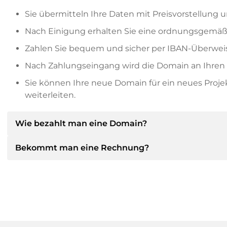
Sie übermitteln Ihre Daten mit Preisvorstellung u
Nach Einigung erhalten Sie eine ordnungsgemäß
Zahlen Sie bequem und sicher per IBAN-Überweis
Nach Zahlungseingang wird die Domain an Ihren P
Sie können Ihre neue Domain für ein neues Proj
weiterleiten.
Wie bezahlt man eine Domain?
Bekommt man eine Rechnung?
Nach einer Einigung wird der Inhaber Ihnen die Deta
dann die SEPA Bankdetails mitteilen und auf Wun
anbieten.
Ja, der Verkäufer wird Ihnen eine ordnungsgemäße
bekommen Sie auf Wunsch auch einen zusätzlichen 
Bitte geben Sie bei der Überweisung immer den